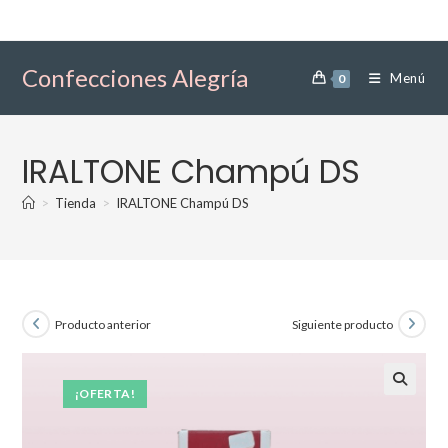
Ir
al
contenido
Confecciones Alegría
Menú
0
IRALTONE Champú DS
>
Tienda
>
IRALTONE Champú DS
Producto anterior
Siguiente producto
¡OFERTA!