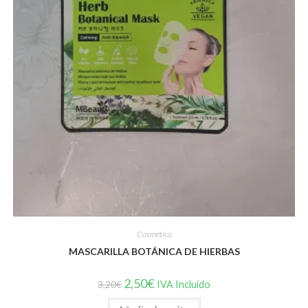
Cosmética
MASCARILLA BOTÁNICA DE HIERBAS
El
El
2,50
€
3,20
€
IVA Incluido
precio
precio
original
actual