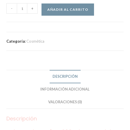
IRALTONE
-
+
AÑADIR AL CARRITO
Champú
DS
cantidad
Categoría:
Cosmética
DESCRIPCIÓN
INFORMACIÓN ADICIONAL
VALORACIONES (0)
Descripción