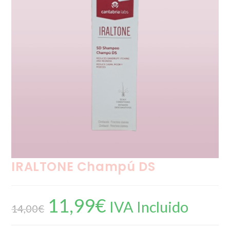
IRALTONE Champú DS
11,99
€
El
El
IVA Incluido
precio
precio
14,00
€
original
actual
era:
es:
14,00€.
11,99€.