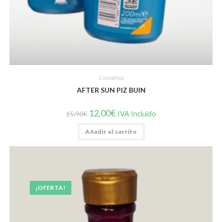
Cosmética
AFTER SUN PIZ BUIN
El
El
12,00
€
15,90
€
IVA Incluido
precio
precio
original
actual
Añadir al carrito
era:
es:
15,90€.
12,00€.
¡OFERTA!