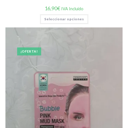
16,90
€
IVA Incluido
Este
Seleccionar opciones
producto
tiene
múltiples
variantes.
Las
opciones
se
pueden
¡OFERTA!
elegir
en
la
página
de
producto