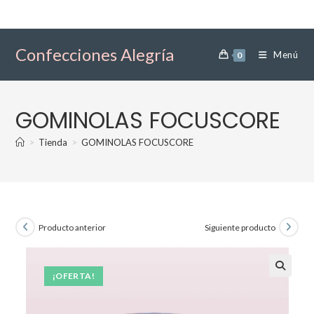
Ir
al
contenido
Confecciones Alegría
Menú
0
GOMINOLAS FOCUSCORE
>
Tienda
>
GOMINOLAS FOCUSCORE
Producto anterior
Siguiente producto
¡OFERTA!