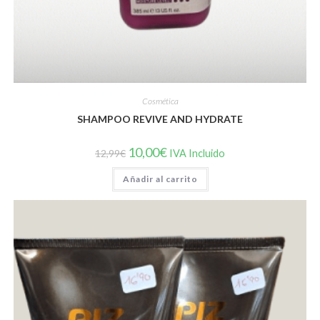
Cosmética
SHAMPOO REVIVE AND HYDRATE
El
El
10,00
€
12,99
€
IVA Incluido
precio
precio
original
actual
Añadir al carrito
era:
es:
12,99€.
10,00€.