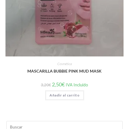
Cosmética
MASCARILLA BUBBIE PINK MUD MASK
El
El
2,50
€
3,20
€
IVA Incluido
precio
precio
original
actual
Añadir al carrito
era:
es:
3,20€.
2,50€.