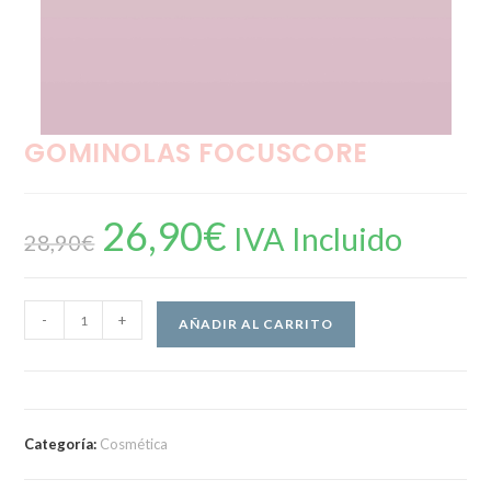
GOMINOLAS FOCUSCORE
26,90
€
El
El
IVA Incluido
precio
precio
28,90
€
original
actual
era:
es:
28,90€.
26,90€.
GOMINOLAS
-
+
AÑADIR AL CARRITO
FOCUSCORE
cantidad
Categoría:
Cosmética