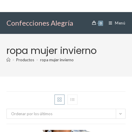
Ir
al
contenido
Confecciones Alegría
Menú
0
ropa mujer invierno
>
Productos
>
ropa mujer invierno
Ordenar por los últimos