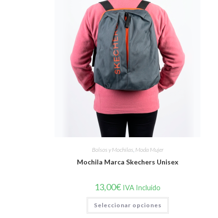
Bolsos y Mochilas
,
Moda Mujer
Mochila Marca Skechers Unisex
13,00
€
IVA Incluido
Este
Seleccionar opciones
producto
tiene