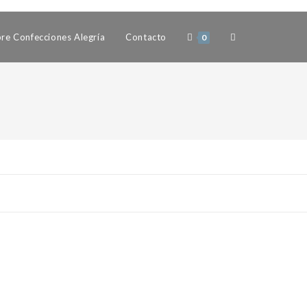
Alternar
re Confecciones Alegría
Contacto
0
búsqueda
de
la
web