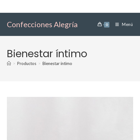
Ir
al
contenido
Confecciones Alegría
Menú
0
Bienestar íntimo
>
Productos
>
Bienestar íntimo